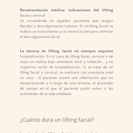
tejidos. Tras grandes pérdidas de peso la piel no puede
retomar su estado de tersura y queda descolgada,
Recomendación médica: indicaciones del lifting
también el descolgamiento se puede dar sin que exista
facial y cervical
pérdida de volumen ya que el paso del tiempo provoca
Se recomienda en aquellos pacientes que tengan
un descenso en los niveles regenerativos celulares
flacidez y descolgamiento cutáneo. En el lifting facial se
afectando a la firmeza de la piel. El tratamiento de lifting
realiza un estiramiento y se reseca la piel para eliminar
de muslos ajusta la piel al tejido muscular para que
el descolgamiento facial.
éstos reflejen una imagen firme y juvenil. El tratamiento
se aborda principalmente desde la zona inguinal de
manera que las cicatrices no queden visibles. El
La técnica de lifting facial no siempre requiere
procedimiento de lifting de muslos se puede realizar
hospitalización. En el caso de lifting facial, cervical o de
con sedación. El paciente volverá a sus actividades
cejas se realiza bajo anestesia local y sedación , y no
aproximadamente tras un período aproximado de una
requerirá noche de hospitalización,. Si se trata de un
semana.
lifting facial y cervical, se realizará con anestesia total
en caso . El paciente notará una inflamación que ira
despareciendo a lo largo de una semana, el promedio
de tiempo en el que el paciente podrá volver a las
actividades de la vida cotidiana.
¿Cuánto dura un lifting facial?