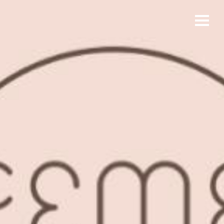
PIDE TU PRIMERA CITA GRATUITA
PRESUPUESTA TU LIFTING ONLINE
LLAMA GRATIS -
900 902 623
WHATSAPP -
674 113 666
IR A LA WEB DE CEME