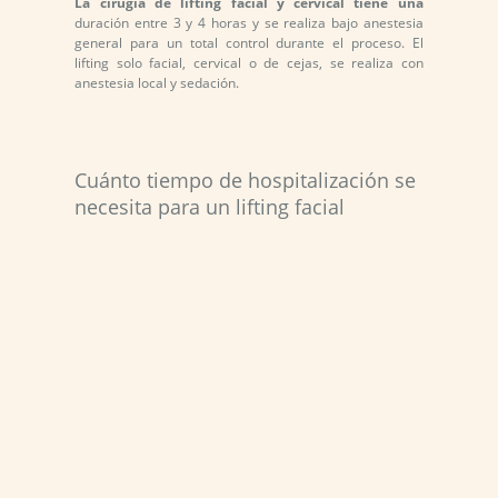
La cirugía de lifting facial y cervical tiene una
duración entre 3 y 4 horas y se realiza bajo anestesia
general para un total control durante el proceso. El
lifting solo facial, cervical o de cejas, se realiza con
anestesia local y sedación.
Cuánto tiempo de hospitalización se
necesita para un lifting facial
Al realizarse bajo anestesia general, el paciente
sometido a un lifting facial y cervical deberá
permanecer hospitalizado durante una noche.
En algunas ocasiones no requiere hospitalización y
se realiza con sedación y anestesia local, como es el
caso de solo lifting facial, cervical o de cejas, no
obstante esto dependerá del paciente y las
circunstancias bajo las que se desarrolle la cirugía.