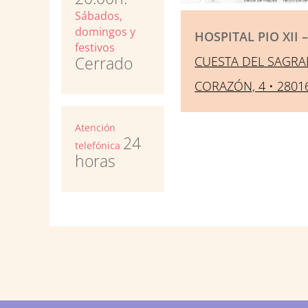
Sábados,
domingos y
HOSPITAL PIO XII 
festivos
Cerrado
CUESTA DEL SAGR
CORAZÓN, 4 • 280
Atención
24
telefónica
horas