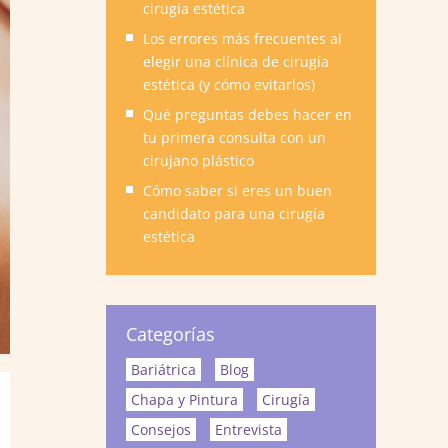
cirugía estética
Los errores más frecuentes al
elegir una clínica de cirugía
estética (y cómo evitarlos)
Qué preguntas debes hacer en
tu primera consulta con un
cirujano plástico
Cómo saber si eres un buen
candidato para una cirugía
estética
Categorías
Bariátrica
Blog
Chapa y Pintura
Cirugía
Consejos
Entrevista