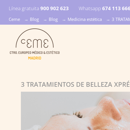
Línea gratuita
900 902 623
Whatsapp
674 113 66
Ceme
→
Blog
→
Blog
→
Medicina estética
→
3 TRATA
3 TRATAMIENTOS DE BELLEZA XPRÉ