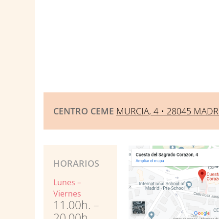
CENTRO CEME
MURCIA, 4 • 28045 MADR
HORARIOS
Lunes –
Viernes
11.00h. –
20.00h.