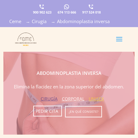
900 902 623
674 113 666
917 524 018
Ceme
→
Cirugía
→
Abdominoplastia inversa
×
ABDOMINOPLASTIA INVERSA
Elimina la flacidez en la zona superior del abdomen.
CIRUGÍA
CORPORAL
UNISEX
PEDIR CITA
¿EN QUÉ CONSISTE?