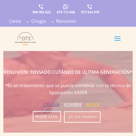
900 902 623
674 113 666
917 524 018
Ceme
→
Cirugía
→
Renuvion
×
RENUVION: TENSADO CUTÁNEO DE ÚLTIMA GENERACIÓN*
*Es un tratamiento que se puede combinar con la técnica de
liposucción VASER
CIRUGÍA
HOMBRE
MUJER
PEDIR CITA
¿EN QUÉ CONSISTE?