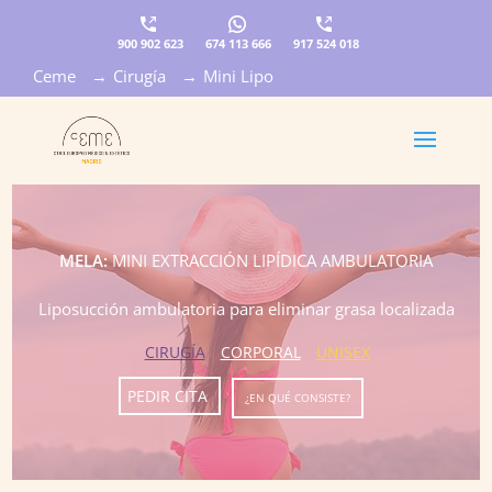
900 902 623
674 113 666
917 524 018
Ceme
→
Cirugía
→
Mini Lipo
×
MELA:
MINI EXTRACCIÓN LIPÍDICA AMBULATORIA
Liposucción ambulatoria para eliminar grasa localizada
CIRUGÍA
CORPORAL
UNISEX
PEDIR CITA
¿EN QUÉ CONSISTE?