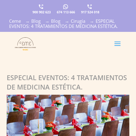
900 902 623
674 113 666
917 524 018
Ceme
→
Blog
→
Blog
→
Cirugía
→
ESPECIAL
×
EVENTOS: 4 TRATAMIENTOS DE MEDICINA ESTÉTICA.
ESPECIAL EVENTOS: 4 TRATAMIENTOS
DE MEDICINA ESTÉTICA.