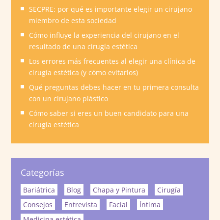
SECPRE: por qué es importante elegir un cirujano
miembro de esta sociedad
Cómo influye la experiencia del cirujano en el
resultado de una cirugía estética
Los errores más frecuentes al elegir una clínica de
cirugía estética (y cómo evitarlos)
Qué preguntas debes hacer en tu primera consulta
con un cirujano plástico
Cómo saber si eres un buen candidato para una
cirugía estética
Categorías
Bariátrica
Blog
Chapa y Pintura
Cirugía
Consejos
Entrevista
Facial
Íntima
Medicina estética