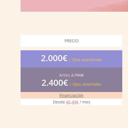
PRECIO
2.000€
| Ojos expresivos
Antes
2.700€
2.400€
| Ojos orientales
Financiación
Desde
45,49€
/ mes