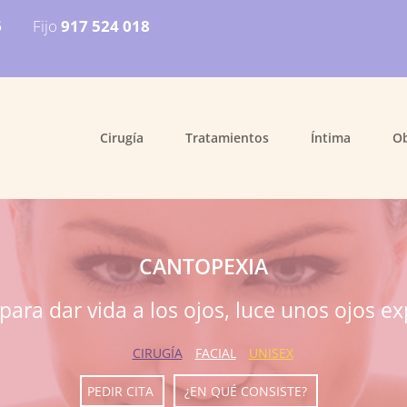
6
Fijo
917 524 018
Cirugía
Tratamientos
Íntima
O
CANTOPEXIA
ara dar vida a los ojos, luce unos ojos ex
CIRUGÍA
FACIAL
UNISEX
PEDIR CITA
¿EN QUÉ CONSISTE?