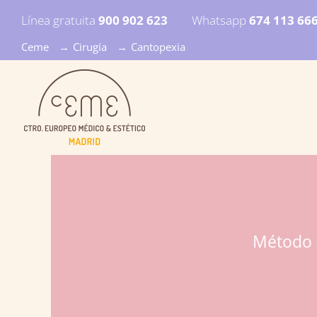
Línea gratuita
900 902 623
Whatsapp
674 113 66
Ceme
→
Cirugía
→
Cantopexia
Método p