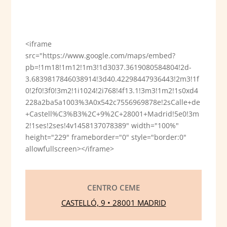
<iframe
src="https://www.google.com/maps/embed?
pb=!1m18!1m12!1m3!1d3037.3619080584804!2d-
3.6839817846038914!3d40.42298447936443!2m3!1f
0!2f0!3f0!3m2!1i1024!2i768!4f13.1!3m3!1m2!1s0xd4
228a2ba5a1003%3A0x542c7556969878e!2sCalle+de
+Castell%C3%B3%2C+9%2C+28001+Madrid!5e0!3m
2!1ses!2ses!4v1458137078389" width="100%"
height="229" frameborder="0" style="border:0"
allowfullscreen></iframe>
CENTRO CEME
CASTELLÓ, 9 • 28001 MADRID