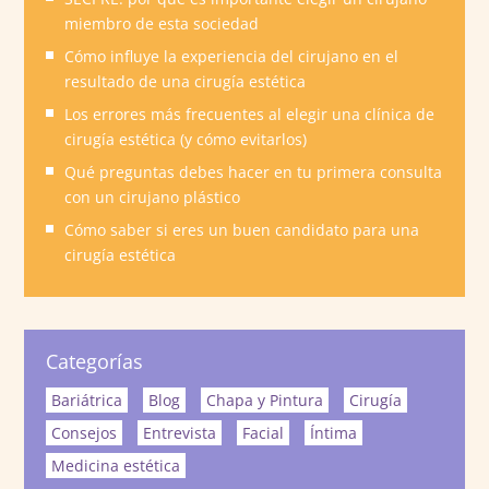
miembro de esta sociedad
Cómo influye la experiencia del cirujano en el
resultado de una cirugía estética
Los errores más frecuentes al elegir una clínica de
cirugía estética (y cómo evitarlos)
Qué preguntas debes hacer en tu primera consulta
con un cirujano plástico
Cómo saber si eres un buen candidato para una
cirugía estética
Categorías
Bariátrica
Blog
Chapa y Pintura
Cirugía
Consejos
Entrevista
Facial
Íntima
Medicina estética