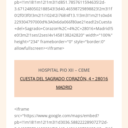
pb=!1m18!1m12!1m3!1d851.7857611594635!2d-
3.6712480502188543!3d40.46598729898823!2m3!1f
0!2f0!3f0!3m2!1i1024!2i768!4f13.1!3m3!1m2!1s0xd4
229304797000d%3A0x6da066f80ae21ead!2sCuesta
+del+Sagrado+Corazon%2C+4%2C+28016+Madrid!5
e0!3m2!1ses!2ses!4v1458138242820" width="100%"
height="234" frameborder="0" style="border:0"
allowfullscreen></iframe>
HOSPITAL PIO XII – CEME
CUESTA DEL SAGRADO CORAZÓN, 4 • 28016
MADRID
<iframe
src="https://www.google.com/maps/embed?
pb=!1m18!1m12!1m3!1d3036.5882222890727!2d-