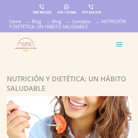
900 902 623
674 113 666
917 524 018
Ceme
→
Blog
→
Blog
→
Consejos
→
NUTRICIÓN
×
Y DIETÉTICA: UN HÁBITO SALUDABLE
NUTRICIÓN Y DIETÉTICA: UN HÁBITO
SALUDABLE