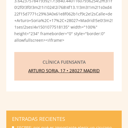
3.6423757841939217!3d40.44011607936254!2m3!1f
0!2f0!3f0!3m2!1i1024!2i768!4f13.1!3m3!1m2!1s0xd4
22f15d7771c29%3A0x61e8f062b1cf9c2e!2sCalle+de
+Arturo+Soria%2C+17%2C+28027+Madrid!5e0!3m2!
1ses!2ses!4v1501077518135" width="100%"
height="234" frameborder="0" style="border:0"
allowfullscreen></iframe>
CLÍNICA FUENSANTA
ARTURO SORIA, 17 • 28027 MADRID
ENTRADAS RECIENTES
SECPRE: por qué es importante elegir un cirujano