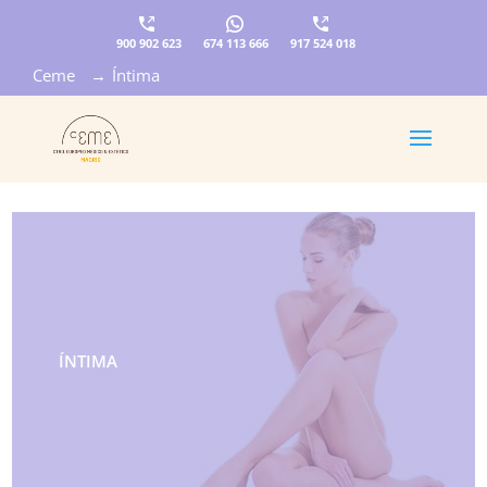
900 902 623
674 113 666
917 524 018
Ceme
→
Íntima
×
ÍNTIMA