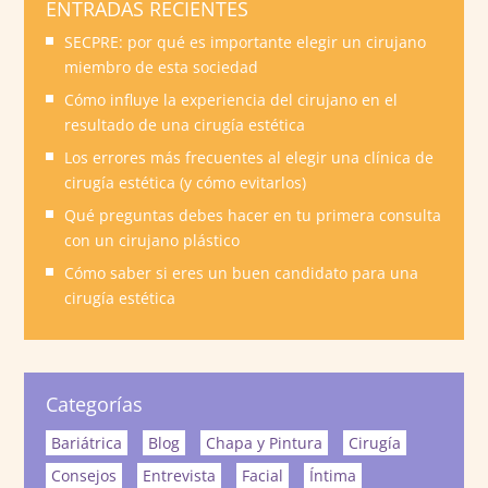
ENTRADAS RECIENTES
SECPRE: por qué es importante elegir un cirujano
miembro de esta sociedad
Cómo influye la experiencia del cirujano en el
resultado de una cirugía estética
Los errores más frecuentes al elegir una clínica de
cirugía estética (y cómo evitarlos)
Qué preguntas debes hacer en tu primera consulta
con un cirujano plástico
Cómo saber si eres un buen candidato para una
cirugía estética
Categorías
Bariátrica
Blog
Chapa y Pintura
Cirugía
Consejos
Entrevista
Facial
Íntima