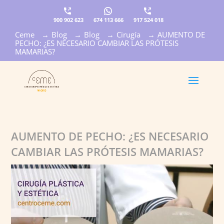
900 902 623
674 113 666
917 524 018
Ceme
→
Blog
→
Blog
→
Cirugía
→
AUMENTO DE
×
PECHO: ¿ES NECESARIO CAMBIAR LAS PRÓTESIS
MAMARIAS?
AUMENTO DE PECHO: ¿ES NECESARIO
CAMBIAR LAS PRÓTESIS MAMARIAS?