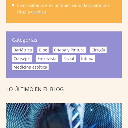
Cómo saber si eres un buen candidato para una
cirugía estética
Categorías
Bariátrica
Blog
Chapa y Pintura
Cirugía
Consejos
Entrevista
Facial
Íntima
Medicina estética
LO ÚLTIMO EN EL BLOG