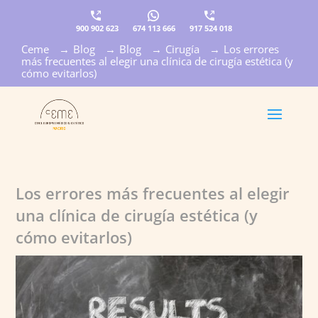
900 902 623
674 113 666
917 524 018
Ceme
→
Blog
→
Blog
→
Cirugía
→
Los errores
×
más frecuentes al elegir una clínica de cirugía estética (y
cómo evitarlos)
Los errores más frecuentes al elegir
una clínica de cirugía estética (y
cómo evitarlos)