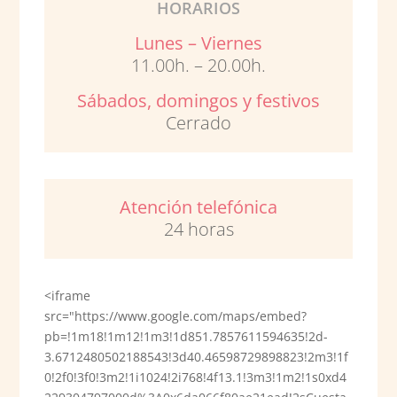
HORARIOS
Lunes – Viernes
11.00h. – 20.00h.
Sábados, domingos y festivos
Cerrado
Atención telefónica
24 horas
<iframe
src="https://www.google.com/maps/embed?
pb=!1m18!1m12!1m3!1d851.7857611594635!2d-
3.6712480502188543!3d40.46598729898823!2m3!1f
0!2f0!3f0!3m2!1i1024!2i768!4f13.1!3m3!1m2!1s0xd4