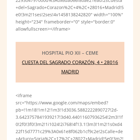
229304797000d%3A0x6da066f80ae21ead!2sCuesta
+del+Sagrado+Corazon%2C+4%2C+28016+Madrid!5
e0!3m2!1ses!2ses!4v1458138242820" width="100%"
height="234" frameborder="0" style="border:0"
allowfullscreen></iframe>
HOSPITAL PIO XII – CEME
CUESTA DEL SAGRADO CORAZÓN, 4 • 28016
MADRID
<iframe
src="https://www.google.com/maps/embed?
pb=!1m18!1m12!1m3!1d3036.5882222890727!2d-
3.6423757841939217!3d40.44011607936254!2m3!1f
0!2f0!3f0!3m2!1i1024!2i768!4f13.1!3m3!1m2!1s0xd4
22f15d7771c29%3A0x61e8f062b1cf9c2e!2sCalle+de
+Arturo+Soria%2C+17%2C+28027+Madrid!5e0!3m2!