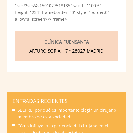
1ses!2ses!4v1501077518135" width="100%"
height="234" frameborder="0" style="border:0"
allowfullscreen></iframe>
CLÍNICA FUENSANTA
ARTURO SORIA, 17 • 28027 MADRID
ENTRADAS RECIENTES
SECPRE: por qué es importante elegir un cirujano
miembro de esta sociedad
Cómo influye la experiencia del cirujano en el
resultado de una cirugía estética