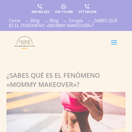
900 902 623
674 113 666
917 524 018
Ceme
→
Blog
→
Blog
→
Cirugía
→
¿SABES QUÉ
×
ES EL FENÓMENO «MOMMY MAKEOVER»?
¿SABES QUÉ ES EL FENÓMENO
«MOMMY MAKEOVER»?