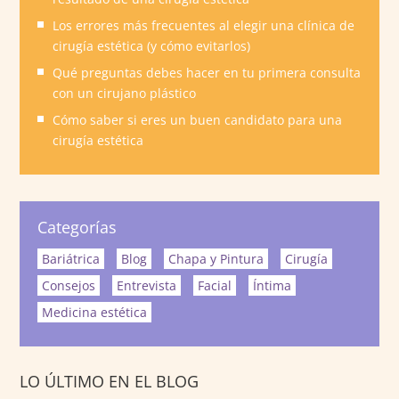
Los errores más frecuentes al elegir una clínica de
cirugía estética (y cómo evitarlos)
Qué preguntas debes hacer en tu primera consulta
con un cirujano plástico
Cómo saber si eres un buen candidato para una
cirugía estética
Categorías
Bariátrica
Blog
Chapa y Pintura
Cirugía
Consejos
Entrevista
Facial
Íntima
Medicina estética
LO ÚLTIMO EN EL BLOG