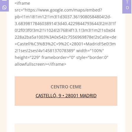
<iframe
src="https://www.google.com/maps/embed?
pb=!1m18!1m12!1m3!1d3037.3619080584804!2d-
3.6839817846038914!3d40.42298447936443!2m3!1f
0!2f0!3f0!3m2!1i1024!2i768!4f13.1!3m3!1m2!1s0xd4
228a2ba5a1003%3A0x542c7556969878e!2sCalle+de
+Castell%C3%B3%2C+9%2C+28001+Madrid!5e0!3m
2!1ses!2ses!4v1458137078389" width="100%"
height="229" frameborder="0" style="border:0"
allowfullscreen></iframe>
CENTRO CEME
CASTELLÓ, 9 • 28001 MADRID