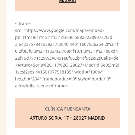
MADRID
<iframe
src="https://www.google.com/maps/embed?
pb=!1m18!1m12!1m3!1d3036.5882222890727!2d-
3.6423757841939217!3d40.44011607936254!2m3!1f
0!2f0!3f0!3m2!1i1024!2i768!4f13.1!3m3!1m2!1s0xd4
22f15d7771c29%3A0x61e8f062b1cf9c2e!2sCalle+de
+Arturo+Soria%2C+17%2C+28027+Madrid!5e0!3m2!
1ses!2ses!4v1501077518135" width="100%"
height="234" frameborder="0" style="border:0"
allowfullscreen></iframe>
CLÍNICA FUENSANTA
ARTURO SORIA, 17 • 28027 MADRID