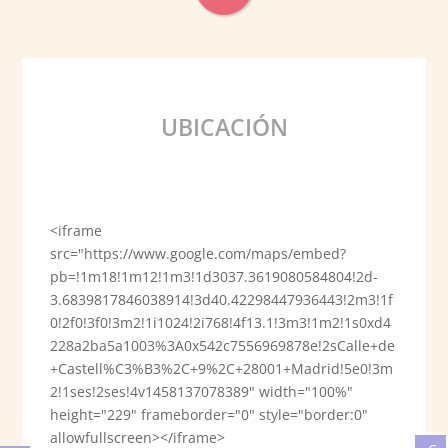
UBICACIÓN
<iframe
src="https://www.google.com/maps/embed?
pb=!1m18!1m12!1m3!1d3037.3619080584804!2d-
3.6839817846038914!3d40.42298447936443!2m3!1f
0!2f0!3f0!3m2!1i1024!2i768!4f13.1!3m3!1m2!1s0xd4
228a2ba5a1003%3A0x542c7556969878e!2sCalle+de
+Castell%C3%B3%2C+9%2C+28001+Madrid!5e0!3m
2!1ses!2ses!4v1458137078389" width="100%"
height="229" frameborder="0" style="border:0"
allowfullscreen></iframe>