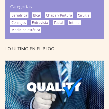
Categorías
Bariátrica
Blog
Chapa y Pintura
Cirugía
Consejos
Entrevista
Facial
Íntima
Medicina estética
LO ÚLTIMO EN EL BLOG