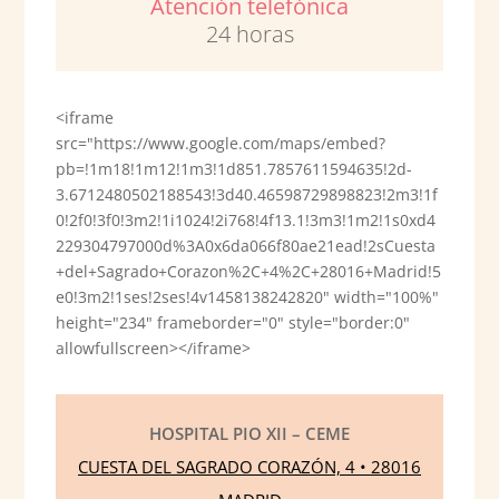
Atención telefónica
24 horas
<iframe
src="https://www.google.com/maps/embed?
pb=!1m18!1m12!1m3!1d851.7857611594635!2d-
3.6712480502188543!3d40.46598729898823!2m3!1f
0!2f0!3f0!3m2!1i1024!2i768!4f13.1!3m3!1m2!1s0xd4
229304797000d%3A0x6da066f80ae21ead!2sCuesta
+del+Sagrado+Corazon%2C+4%2C+28016+Madrid!5
e0!3m2!1ses!2ses!4v1458138242820" width="100%"
height="234" frameborder="0" style="border:0"
allowfullscreen></iframe>
HOSPITAL PIO XII – CEME
CUESTA DEL SAGRADO CORAZÓN, 4 • 28016