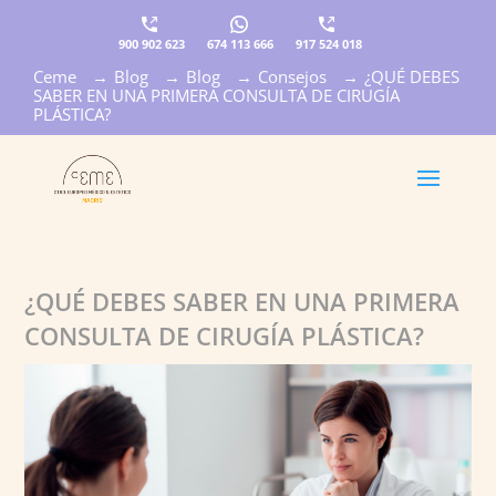
900 902 623
674 113 666
917 524 018
Ceme
→
Blog
→
Blog
→
Consejos
→
¿QUÉ DEBES
×
SABER EN UNA PRIMERA CONSULTA DE CIRUGÍA
PLÁSTICA?
¿QUÉ DEBES SABER EN UNA PRIMERA
CONSULTA DE CIRUGÍA PLÁSTICA?