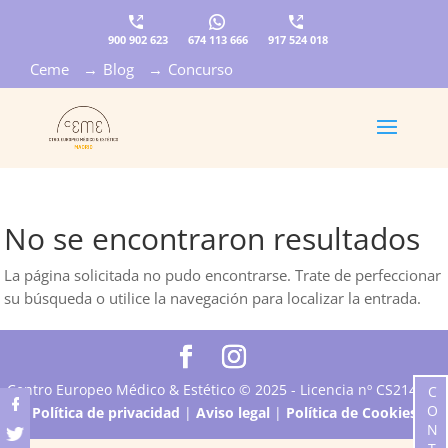
900 902 623
674 113 666
917 524 018
Ceme
→
Blog
→
Concurso
×
No se encontraron resultados
La página solicitada no pudo encontrarse. Trate de perfeccionar
su búsqueda o utilice la navegación para localizar la entrada.
Centro Europeo Médico & Estético © 2025 - Licencia nº CS21415 -
Política de privacidad
|
Aviso legal
|
Política de Cookies