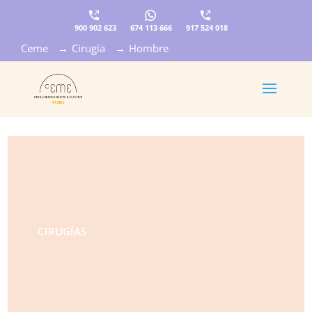
900 902 623
674 113 666
917 524 018
Ceme
→
Cirugía
→
Hombre
×
CIRUGÍAS